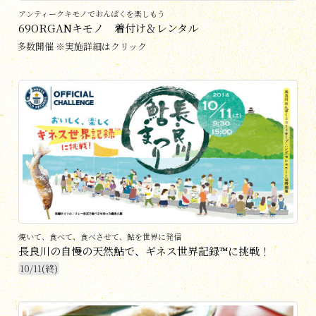
アンティークキモノでおんぱくを楽しもう
69ORGANキモノ 着付け＆レンタル
多数開催 ※実施詳細はクリック
0
焼いて、食べて、食べさせて、鮎を世界に発信
長良川の自慢の天然鮎で、ギネス世界記録™に挑戦！
10/11(終)
1