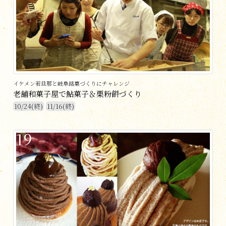
イケメン若旦那と岐阜銘菓づくりにチャレンジ
老舗和菓子屋で鮎菓子＆栗粉餅づくり
10/24(終)
11/16(終)
19