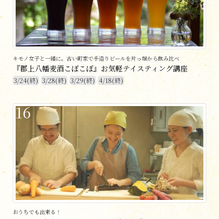
キモノ女子と一緒に。古い町家で手造りビールを片っ端から飲み比べ
『郡上八幡麦酒こぼこぼ』お気軽テイスティング講座
3/24(終)
3/28(終)
3/29(終)
4/18(終)
16
おうちでも出来る！