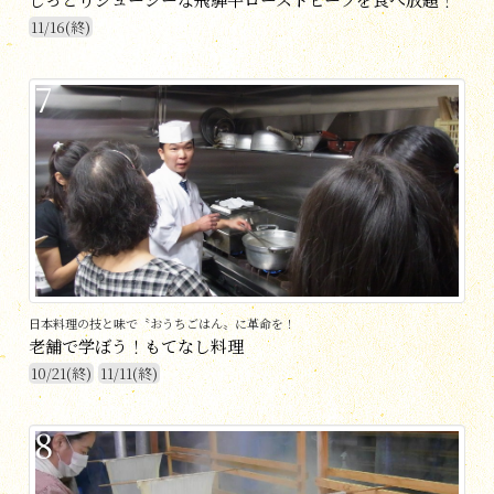
11/16(終)
7
日本料理の技と味で〝おうちごはん〟に革命を！
老舗で学ぼう！もてなし料理
10/21(終)
11/11(終)
8