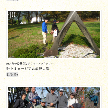
40
岐大祭の委員長と歩くマニアックツアー
軒下ミュージアム＠岐大祭
11/1(終)
41