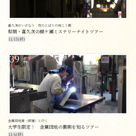
喜久次がいざなう 夜のとばりの向こう側
幇間・喜久次の柳ケ瀬ミステリーナイトツアー
11/15(終)
39
金属団地妻（候補）と行く
大学生限定！ 金属団地の裏側を知るツアー
11/6(終)