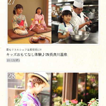
27
君もリトルシェフ＆若女将に!!
キッズおもてなし体験♪IN長良川温泉
10/13(終)
28