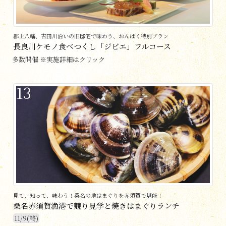
郡上八幡、吉田川沿いの旧邸宅で味わう、おんぱく特別プラン
長良川ケモノ食べつくし「ジビエ」フルコース
多数開催 ※実施詳細はクリック
13
見て、知って、味わう！桑名の地はまぐりを赤須賀で堪能！
桑名赤須賀漁港で競り見学と焼きはまぐりランチ
11/9(終)