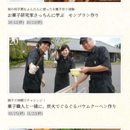
旬の利平栗をふんだんに使ったお菓子作り体験
お菓子研究家さっちんに学ぶ モンブラン作り
10/12(終)
10/13(終)
20
親子で仲間でチャレンジ！
菓子職人と一緒に、炭火でぐるぐるバウムクーヘン作り
10/25(終)
11/22(終)