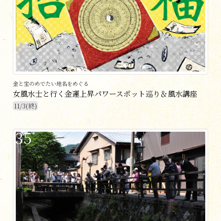
金と宝のめでたい地名をめぐる
女風水士と行く金運上昇パワースポット巡り＆風水講座
11/3(終)
35