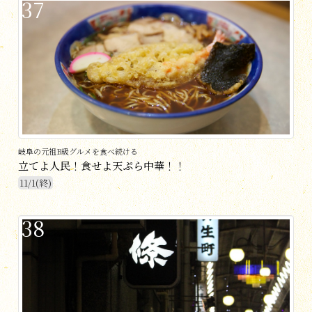
37
岐阜の元祖B級グルメを食べ続ける
立てよ人民！食せよ天ぷら中華！！
11/1(終)
38