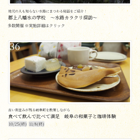
地元の人も知らない水路にまつわる秘話をご紹介！
郡上八幡水の学校 ～水路カラクリ探訪～
多数開催 ※実施詳細はクリック
36
古い街並みが残る岐阜町を散策しながら
食べて飲んで比べて満足 岐阜の和菓子と珈琲体験
10/25(終)
11/8(終)