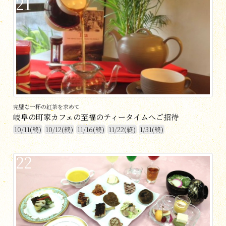
21
完璧な一杯の紅茶を求めて
岐阜の町家カフェの至福のティータイムへご招待
10/11(終)
10/12(終)
11/16(終)
11/22(終)
1/31(終)
22