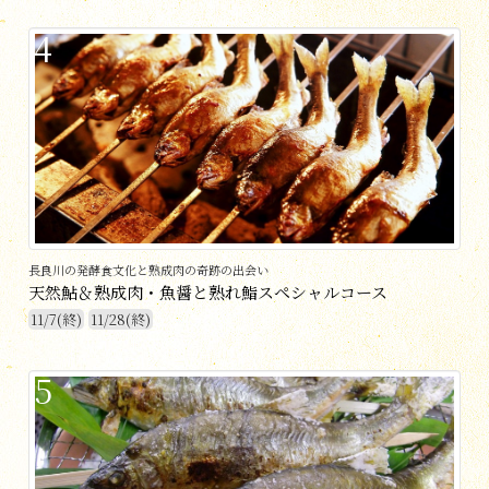
4
長良川の発酵食文化と熟成肉の奇跡の出会い
天然鮎＆熟成肉・魚醤と熟れ鮨スペシャルコース
11/7(終)
11/28(終)
5