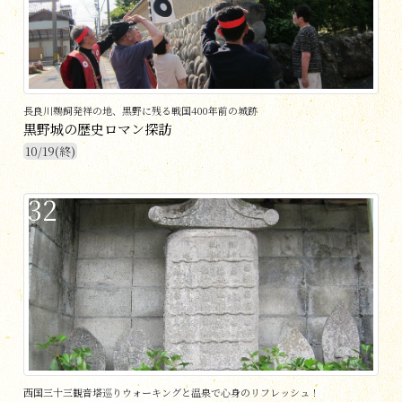
長良川鵜飼発祥の地、黒野に残る戦国400年前の城跡
黒野城の歴史ロマン探訪
10/19(終)
32
西国三十三観音塔巡りウォーキングと温泉で心身のリフレッシュ！