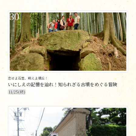
30
恋せよ石室、萌えよ墳丘！
いにしえの記憶を辿れ！知られざる古墳をめぐる冒険
11/25(終)
31