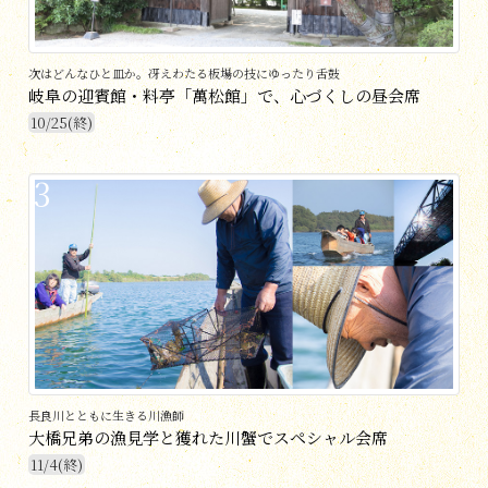
次はどんなひと皿か。冴えわたる板場の技にゆったり舌鼓
岐阜の迎賓館・料亭「萬松館」で、心づくしの昼会席
10/25(終)
3
長良川とともに生きる川漁師
大橋兄弟の漁見学と獲れた川蟹でスペシャル会席
11/4(終)