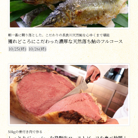
朝一番に競り落とした、こだわりの長良川天然鮎を心ゆくまで堪能
獲れどころにこだわった濃厚な天然落ち鮎のフルコース
10/25(終)
10/26(終)
6
50kgの骨付き肉で作る
しっとりジューシーな飛騨牛ローストビーフを食べ放題！