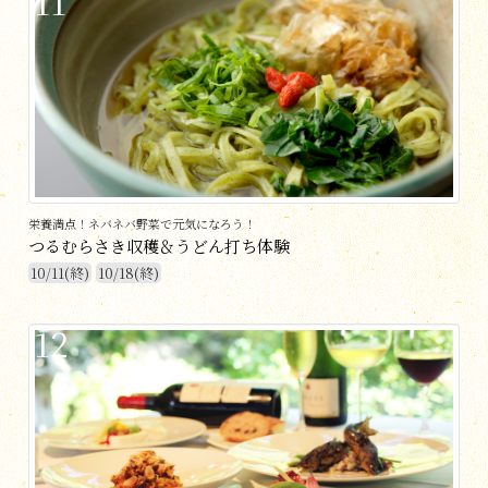
11
栄養満点！ネバネバ野菜で元気になろう！
つるむらさき収穫＆うどん打ち体験
10/11(終)
10/18(終)
12