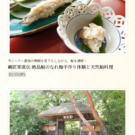
今シーズン最後の鵜飼を見下ろしながら、鮎を満喫！
鵜匠家直伝 絶品鮎のなれ鮨手作り体験と天然鮎料理
10/15(終)
2