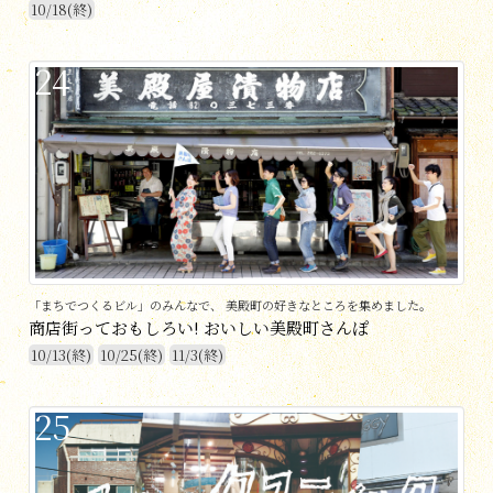
10/18(終)
24
「まちでつくるビル」のみんなで、 美殿町の好きなところを集めました。
商店街っておもしろい! おいしい美殿町さんぽ
10/13(終)
10/25(終)
11/3(終)
25