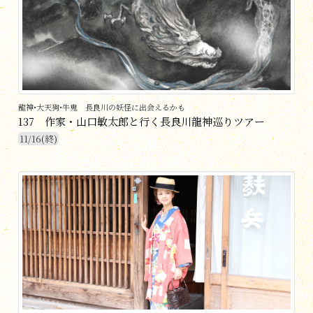
龍神•大天狗•牛鬼 長良川の妖怪に出会えるかも
137 作家・山口敏太郎と行く長良川龍神巡りツアー
11/16(終)