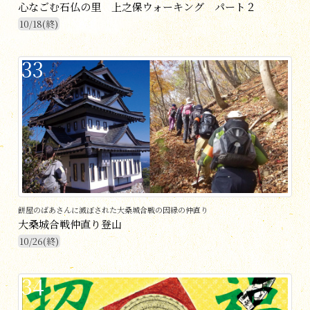
心なごむ石仏の里 上之保ウォーキング パート２
10/18(終)
33
餅屋のばあさんに滅ぼされた大桑城合戦の因縁の仲直り
大桑城合戦仲直り登山
10/26(終)
34