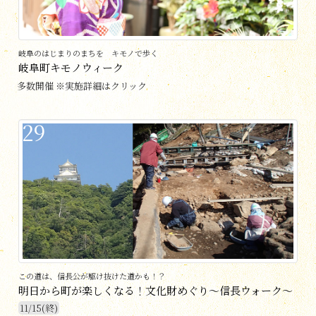
岐阜のはじまりのまちを キモノで歩く
岐阜町キモノウィーク
多数開催 ※実施詳細はクリック
29
この道は、信長公が駆け抜けた道かも！？
明日から町が楽しくなる！文化財めぐり～信長ウォーク～
11/15(終)