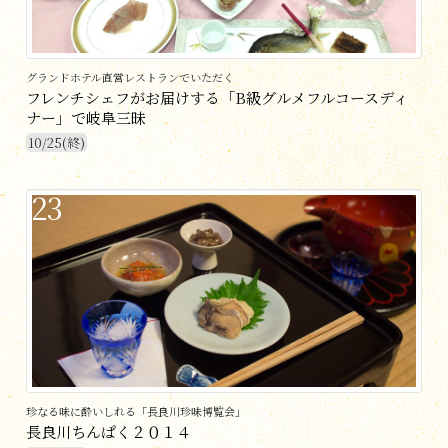
グランドホテル直営レストランでいただく
フレンチシェフがお届けする「B級グルメフルコースディ
ナー」で岐阜三昧
10/25(終)
23
珍なる味に酔いしれる「長良川珍味博覧会」
長良川ちんぱく２０１４