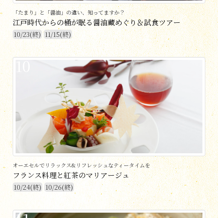
「たまり」と「醤油」の違い、知ってますか？
江戸時代からの桶が眠る醤油蔵めぐり＆試食ツアー
10/23(終)
11/15(終)
10
オーエセルでリラックス&リフレッシュなティータイムを
フランス料理と紅茶のマリアージュ
10/24(終)
10/26(終)