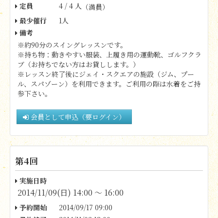
定員
4 / 4 人
（満員）
最少催行
1人
備考
※約90分のスイングレッスンです。
※持ち物：動きやすい服装、
上履き用の運動靴、ゴルフクラ
ブ（お持ちでない方はお貸しします。）
※レッスン終了後にジェイ・スクエアの施設（ジム、プー
ル、スパゾーン）を利用できます。ご利用の際は水着をご持
参下さい。
会員として申込（要ログイン）
第4回
実施日時
2014/11/09(日) 14:00 〜 16:00
予約開始
2014/09/17 09:00