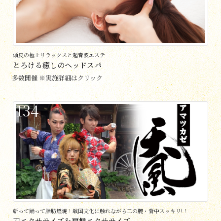
頭皮の極上リラックスと超音波エステ
とろける癒しのヘッドスパ
多数開催 ※実施詳細はクリック
134
斬って踊って脂肪燃焼！戦国文化に触れながら二の腕・背中スッキリ!！
刀エクササイズ＆扇舞エクササイズ