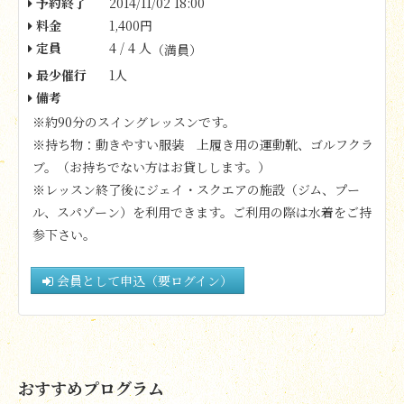
予約終了
2014/11/02 18:00
料金
1,400円
定員
4 / 4 人
（満員）
最少催行
1人
備考
※約90分のスイングレッスンです。
※持ち物：動きやすい服装
上履き用の運動靴、ゴルフクラ
ブ。（お持ちでない方はお貸しします。）
※レッスン終了後にジェイ・スクエアの施設（ジム、プー
ル、スパゾーン）を利用できます。ご利用の際は水着をご持
参下さい。
会員として申込（要ログイン）
おすすめプログラム