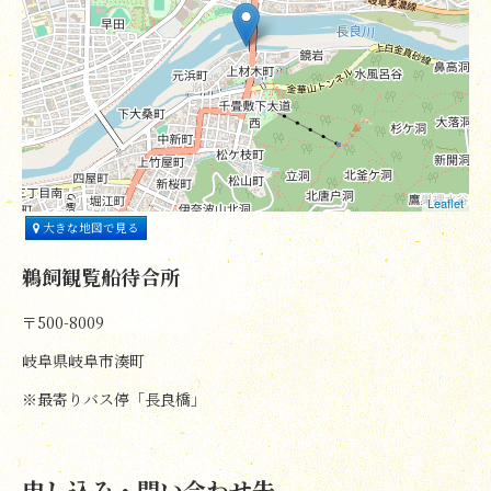
Leaflet
大きな地図で見る
鵜飼観覧船待合所
〒500-8009
岐阜県岐阜市湊町
※最寄りバス停「長良橋」
申し込み・問い合わせ先