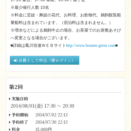
10
※最少催行人数
名
※料金に芸妓・舞妓の花代、お料理、お飲物代、鵜飼観覧船
乗船料は含まれています。（宿泊料は含まれません。）
※増水などによる鵜飼中止の場合、お茶屋でのお座敷あそび
へ変更となる場合がございます。
■詳細は鳳川伎連ＷＥＢサイト
http://www.housen-giren.com
■
会員として申込（要ログイン）
第2回
実施日時
2014/08/01(金) 17:30 〜 20:30
予約開始
2014/07/02 22:13
予約終了
2014/07/30 22:13
料金
15,000円