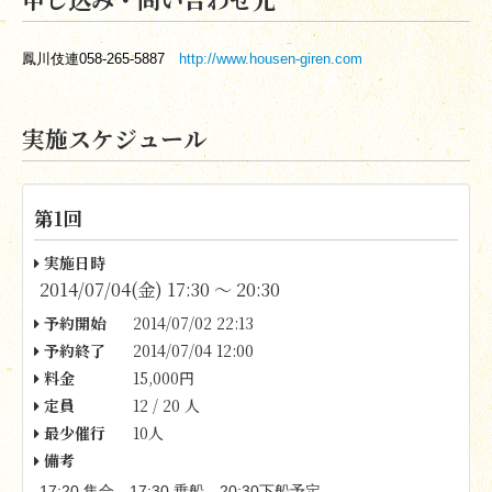
鳳川伎連058-265-5887
http://www.housen-giren.com
実施スケジュール
第1回
実施日時
2014/07/04(金) 17:30 〜 20:30
予約開始
2014/07/02 22:13
予約終了
2014/07/04 12:00
料金
15,000円
定員
12 / 20 人
最少催行
10人
備考
17:20
17:30
20:30
集合、
乗船、
下船予定