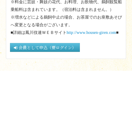
※料金に芸妓・舞妓の花代、お料理、お飲物代、鵜飼観覧船
乗船料は含まれています。（宿泊料は含まれません。）
※増水などによる鵜飼中止の場合、お茶屋でのお座敷あそび
へ変更となる場合がございます。
■詳細は鳳川伎連ＷＥＢサイト
http://www.housen-giren.com
■
会員として申込（要ログイン）