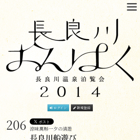
ログイン
新規登録
206
涼味萬斛一夕の清遊
長良川船遊び