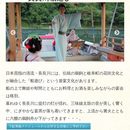
日本屈指の清流・長良川には、伝統の鵜飼と岐阜町の花街文化と
が融合した『船遊び』という遊宴文化があります。
船の上で舞妓や幇間とともにお料理とお酒を楽しみながらの宴会
は格別。
暮れゆく長良川に提灯の灯が揺れ、三味線太鼓の音が美しく響く
中、にぎやかな宴席が落ち着いてきますと、上流から篝火ととも
に六艘の鵜飼舟が下がってきます・・・。
下記実施スケジュールからお好きな日程にご予約下さい