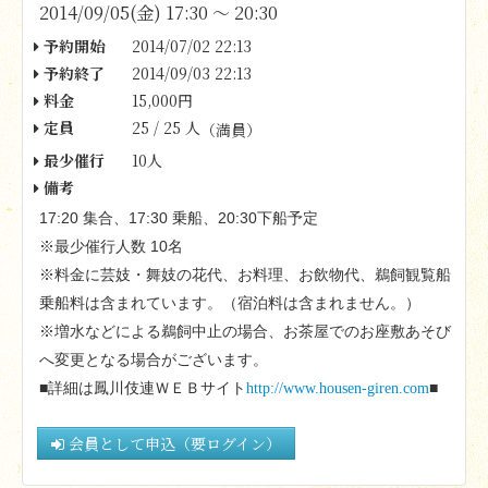
2014/09/05(金) 17:30 〜 20:30
予約開始
2014/07/02 22:13
予約終了
2014/09/03 22:13
料金
15,000円
定員
25 / 25 人
（満員）
最少催行
10人
備考
17:20
17:30
20:30
集合、
乗船、
下船予定
10
※最少催行人数
名
※料金に芸妓・舞妓の花代、お料理、お飲物代、鵜飼観覧船
乗船料は含まれています。（宿泊料は含まれません。）
※増水などによる鵜飼中止の場合、お茶屋でのお座敷あそび
へ変更となる場合がございます。
■詳細は鳳川伎連ＷＥＢサイト
http://www.housen-giren.com
■
会員として申込（要ログイン）