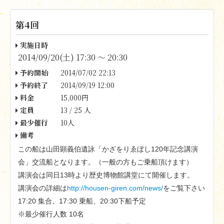
第4回
実施日時
2014/09/20(土) 17:30 〜 20:30
予約開始
2014/07/02 22:13
予約終了
2014/09/19 12:00
料金
15,000円
定員
13 / 25 人
最少催行
10人
備考
この船は山田顕義伯遺詠「かざをりゑぼし120年記念講演
会」交流船となります。（一般の方もご乗船頂けます）
講演会は同日13時より歴史博物館講堂にて開催します。
講演会の詳細は
http://housen-giren.com/news/
をご覧下さい
17:20
17:30
20:30
集合、
乗船、
下船予定
10
※最少催行人数
名