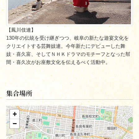
【鳳川伎連】
130
年の伝統を受け継ぎつつ、岐阜の新たな遊宴文化を
クリエイトする芸舞妓連。今年新たにデビューした舞
妓・喜久富、そしてＮＨＫドラマのモチーフとなった幇
間・喜久次がお座敷文化を伝えるべく活動中。
集合場所
+
−