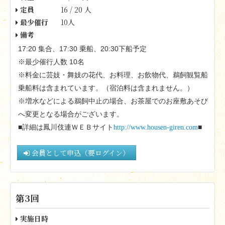
定員
16 / 20 人
最少催行
10人
備考
17:20
17:30
20:30
集合、
乗船、
下船予定
10
※最少催行人数
名
※料金に芸妓・舞妓の花代、お料理、お飲物代、鵜飼観覧船
乗船料は含まれています。（宿泊料は含まれません。）
※増水などによる鵜飼中止の場合、お茶屋でのお座敷あそび
へ変更となる場合がございます。
■詳細は鳳川伎連ＷＥＢサイト
http://www.housen-giren.com
■
会員として申込（要ログイン）
第3回
実施日時