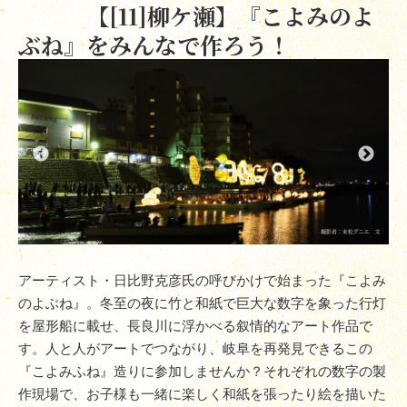
【[11]柳ケ瀬】『こよみのよ
ぶね』をみんなで作ろう！
アーティスト・日比野克彦氏の呼びかけで始まった『こよみ
のよぶね』。冬至の夜に竹と和紙で巨大な数字を象った行灯
を屋形船に載せ、長良川に浮かべる叙情的なアート作品で
す。人と人がアートでつながり、岐阜を再発見できるこの
『こよみふね』造りに参加しませんか？それぞれの数字の製
作現場で、お子様も一緒に楽しく和紙を張ったり絵を描いた