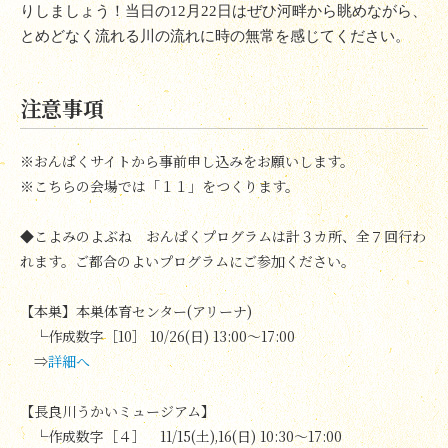
りしましょう！当日の
12
月
22
日はぜひ河畔から眺めながら、
とめどなく流れる川の流れに時の無常を感じてください。
注意事項
※おんぱくサイトから事前申し込みをお願いします。
※こちらの会場では「１１」をつくります。
◆こよみのよぶね おんぱくプログラムは計３カ所、全７回行わ
れます。ご都合のよいプログラムにご参加ください。
【本巣】本巣体育センター(アリーナ)
└作成数字［10］ 10/26(日) 13:00～17:00
⇒
詳細へ
【長良川うかいミュージアム】
└作成数字［４］ 11/15(土),16(日) 10:30～17:00