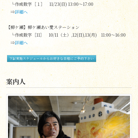
└作成数字［１］ 11/23(日) 13:00～17:00
⇒
詳細へ
【柳ケ瀬】柳ケ瀬あい愛ステーション
└作成数字［11］ 10/11（土）,12(日),13(月) 11:00～16:00
⇒
詳細へ
下記実施スケジュールからお好きな日程にご予約下さい
案内人