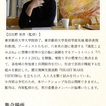
【日比野 克彦（監修）】
東京藝術大学大学院修了。東京藝術大学美術学部先端 藝術表現
科教授。アーティストたちが、六本木の港に寄港する『清流こよ
みぶね』に想像の世界の宝の船に装飾をするアートイベント『六
本木アートナイト2013』を開催。受取り手の感受力に焦点をあ
て、各地域の参加者と共同制作を行い、社会で芸術が機能する仕
組みを創出した。震災復興支援活動『HEART MARK
VIEWING』を立ち上げ、人と人を繋ぐ試みを行っている。
※作家は多忙のため、本ワークショップ当日は同席できません。
製作は、作家監修の元、実行委員会メンバーが指導いたします。
集合場所