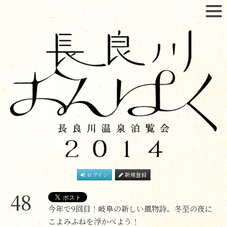
ログイン
新規登録
48
今年で9回目！岐阜の新しい風物詩。冬至の夜に
こよみふねを浮かべよう！