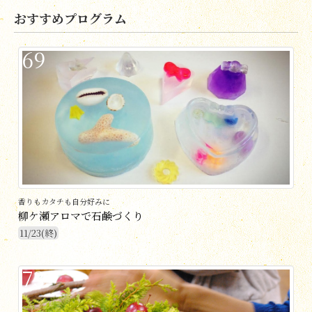
おすすめプログラム
69
香りもカタチも自分好みに
柳ケ瀬アロマで石鹸づくり
11/23(終)
73