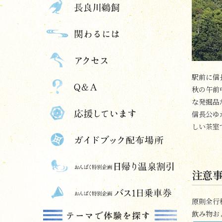
駅前に信
秋の午前
な発掘品
信長公ゆ
しい茶室
注意
原則全行
飲み物お