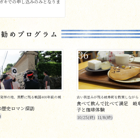
ガキでの申し込みのみとなりま
36
発祥の地、黒野に残る戦国400年前の城
古い街並みが残る岐阜町を散策しながら
食べて飲んで比べて満足 岐
の歴史ロマン探訪
子と珈琲体験
)
10/25(終)
11/8(終)