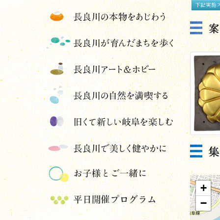
下記実施
+
−