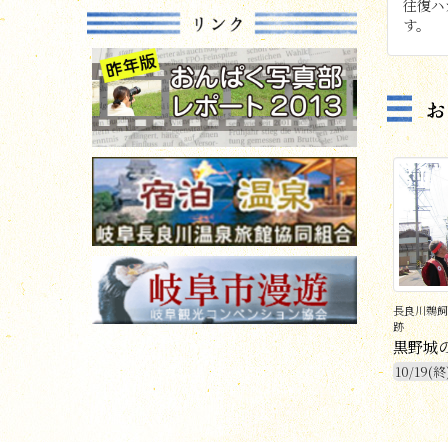
往復ハ
す。
31
長良川鵜飼
跡
黒野城
10/19(終