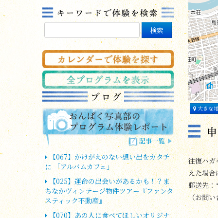
大きな
【067】かけがえのない想い出をカタチ
往復ハガ
に 「アルバムカフェ」
えた場合
【025】運命の出会いがあるかも！？ま
郵送先：〒
ちなかヴィンテージ物件ツアー『ファンタ
（お問い合わ
スティック不動産』
【070】あの人に食べてほしいオリジナ