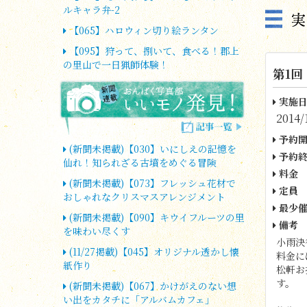
ルキャラ弁-2
【065】ハロウィン切り絵ランタン
【095】狩って、捌いて、食べる！郡上
の里山で一日猟師体験！
第1回
実施日
2014/
予約開
(新聞未掲載)【030】いにしえの記憶を
予約終
仙れ！知られざる古墳をめぐる冒険
料金
(新聞未掲載)【073】フレッシュ花材で
定員
おしゃれなクリスマスアレンジメント
最少催
(新聞未掲載)【090】キウイフルーツの里
備考
を味わい尽くす
小雨決
(11/27掲載)【045】オリジナル透かし懐
料金に
紙作り
松軒お
す。
(新聞未掲載)【067】かけがえのない想
い出をカタチに「アルバムカフェ」