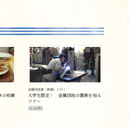
39
金属団地妻（候補）と行く
阜の和菓
大学生限定！ 金属団地の裏側を知る
ツアー
11/6(終)