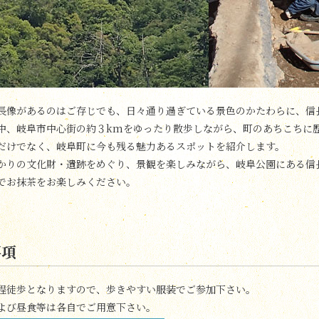
長像があるのはご存じでも、日々通り過ぎている景色のかたわらに、信
中、岐阜市中心街の約３kmをゆったり散歩しながら、町のあちこちに
だけでなく、岐阜町に今も残る魅力あるスポットを紹介します。
かりの文化財・遺跡をめぐり、景観を楽しみながら、岐阜公園にある信
でお抹茶をお楽しみください。
事項
程徒歩となりますので、歩きやすい服装でご参加下さい。
よび昼食等は各自でご用意下さい。