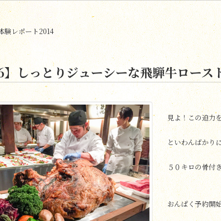
験レポート2014
06】しっとりジューシーな飛騨牛ロース
見よ！この迫力
といわんばかり
５０キロの骨付
おんぱく予約開始