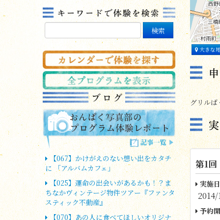
大きな
グリルばく
【067】かけがえのない想い出をカタチ
第1回
に 「アルバムカフェ」
【025】運命の出会いがあるかも！？ま
実施日
ちなかヴィンテージ物件ツアー『ファンタ
2014/
スティック不動産』
予約開
【070】あの人に食べてほしいオリジナ