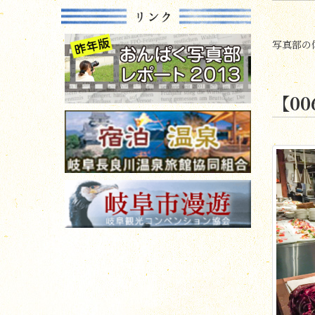
写真部の体
【0