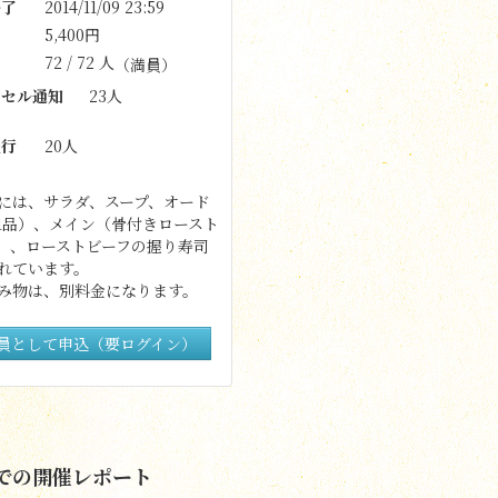
了
2014/11/09 23:59
5,400円
72 / 72 人
（満員）
セル通知
23人
行
20人
には、サラダ、スープ、オード
1品）、メイン（骨付きロースト
）、ローストビーフの握り寿司
れています。
み物は、別料金になります。
員として申込（要ログイン）
での開催レポート