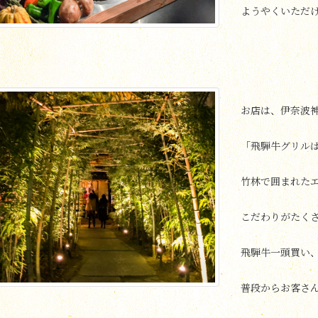
ようやくいただ
お店は、伊奈波神
「飛騨牛グリル
竹林で囲まれた
こだわりがたく
飛騨牛一頭買い
普段からお客さ