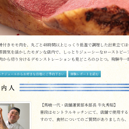
骨付きモモ肉を、丸ごと48時間以上じっくり低温で調理した出来立てほ
雰囲気を活かしたモダンな店内で、しっとりジューシーなローストビー
肉から切り分けるデモンストレーションも見どころのひとつ。飛騨牛一
。
スケジュールからお好きな日程にご予約下さい
体験レポートを読む
【馬喰一代・店舗運営部本部長
牛丸秀昭】
普段はセントラルキッチンにて、店舗で使用する
すので、食材についてのご質問がありましたら、