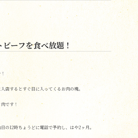
トビーフを食べ放題！
を！
に入店するとすぐ目に入ってくるお肉の塊。
き肉です！
日の12時ちょうどに電話で予約し、はや2ヶ月。