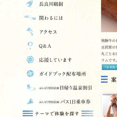
飛騨牛の
古民家の
丸ごとお
ラムです
下記実施