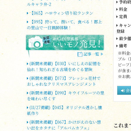
予約終
ルキャラ弁-2
料金
【065】ハロウィン切り絵ランタン
定員
【095】狩って、捌いて、食べる！郡上
キャン
の里山で一日猟師体験！
登録
最少催
備考
※料金
ブル（
(新聞未掲載)【030】いにしえの記憶を
ビーフ
仙れ！知られざる古墳をめぐる冒険
が含ま
※お飲
(新聞未掲載)【073】フレッシュ花材で
おしゃれなクリスマスアレンジメント
会
(新聞未掲載)【090】キウイフルーツの里
を味わい尽くす
(11/27掲載)【045】オリジナル透かし懐
紙作り
(新聞未掲載)【067】かけがえのない想
これま
い出をカタチに「アルバムカフェ」