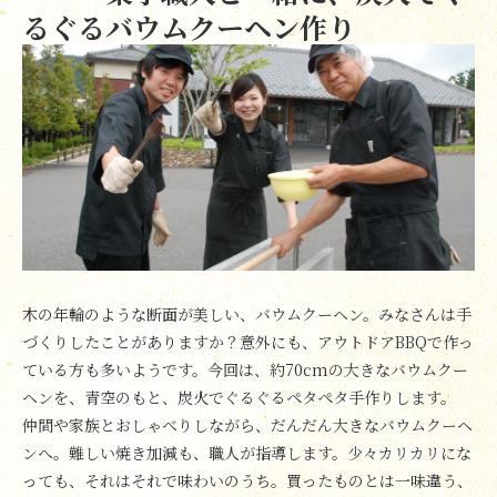
るぐるバウムクーヘン作り
木の年輪のような断面が美しい、バウムクーヘン。みなさんは手
づくりしたことがありますか？意外にも、アウトドアBBQで作っ
ている方も多いようです。今回は、約70cmの大きなバウムクー
ヘンを、青空のもと、炭火でぐるぐるペタペタ手作りします。
仲間や家族とおしゃべりしながら、だんだん大きなバウムクーヘ
ンへ。難しい焼き加減も、職人が指導します。少々カリカリにな
っても、それはそれで味わいのうち。買ったものとは一味違う、