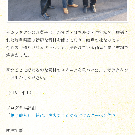
ナガラタタンのお菓子は、たまご・はちみつ・牛乳など、厳選さ
れた岐阜県産の新鮮な素材を使っており、岐阜の味なのです。
今回の手作りバウムクーヘンも、売られている商品と同じ材料で
焼きました。
季節ごとに変わる旬な素材のスイーツを見つけに、ナガラタタン
にお出かけください。
（016 平山）
プログラム詳細：
「
菓子職人と一緒に、炭火でぐるぐるバウムクーヘン作り
」
関連記事：