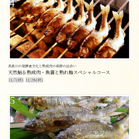
4
長良川の発酵食文化と熟成肉の奇跡の出会い
天然鮎＆熟成肉・魚醤と熟れ鮨スペシャルコース
11/7(終)
11/28(終)
5