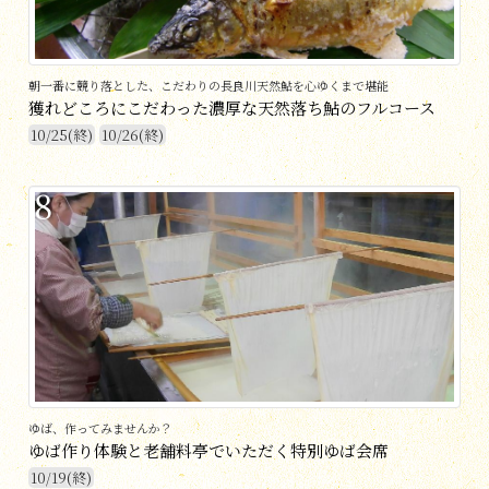
朝一番に競り落とした、こだわりの長良川天然鮎を心ゆくまで堪能
獲れどころにこだわった濃厚な天然落ち鮎のフルコース
10/25(終)
10/26(終)
8
ゆば、作ってみませんか？
ゆば作り体験と老舗料亭でいただく特別ゆば会席
10/19(終)