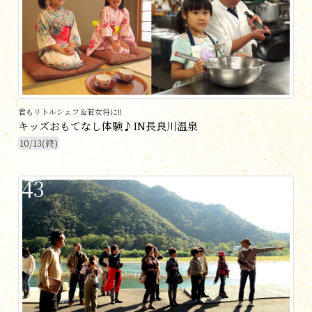
君もリトルシェフ＆若女将に!!
キッズおもてなし体験♪IN長良川温泉
10/13(終)
43