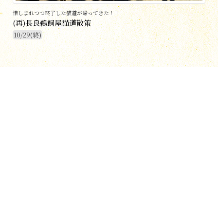
惜しまれつつ終了した猫道が帰ってきた！！
(再)長良鵜飼屋猫道散策
10/29(終)