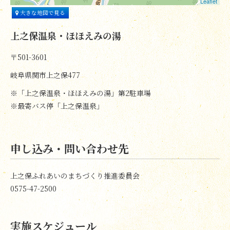
Leaflet
大きな地図で見る
上之保温泉・ほほえみの湯
〒501-3601
岐阜県関市上之保477
※「上之保温泉・ほほえみの湯」第2駐車場
※最寄バス停「上之保温泉」
申し込み・問い合わせ先
上之保ふれあいのまちづくり推進委員会
0575-47-2500
実施スケジュール