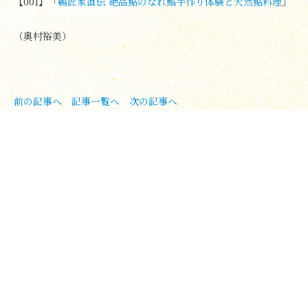
【001】「
鵜匠家直伝 絶品鮎のなれ鮨手作り体験と天然鮎料理
」
（奥村裕美）
前の記事へ
記事一覧へ
次の記事へ