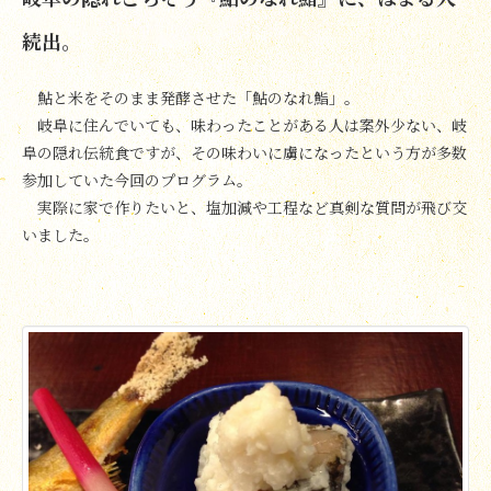
続出。
鮎と米をそのまま発酵させた「鮎のなれ鮨」。
岐阜に住んでいても、味わったことがある人は案外少ない、岐
阜の隠れ伝統食ですが、その味わいに虜になったという方が多数
参加していた今回のプログラム。
実際に家で作りたいと、塩加減や工程など真剣な質問が飛び交
いました。