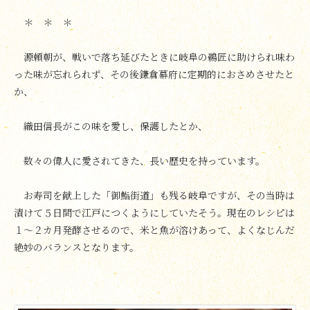
＊ ＊ ＊
源頼朝が、戦いで落ち延びたときに岐阜の鵜匠に助けられ味わ
った味が忘れられず、その後鎌倉幕府に定期的におさめさせたと
か、
織田信長がこの味を愛し、保護したとか、
数々の偉人に愛されてきた、長い歴史を持っています。
お寿司を献上した「御鮨街道」も残る岐阜ですが、その当時は
漬けて５日間で江戸につくようにしていたそう。現在のレシピは
１～２カ月発酵させるので、米と魚が溶けあって、よくなじんだ
絶妙のバランスとなります。