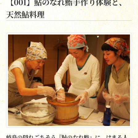
【001】鮎のなれ鮨手作り体験と、
天然鮎料理
岐阜の隠れごちそう『鮎のなれ鮨』に、はまる人