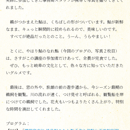
れました。
鵜がつかまえた鮎は、くちばしの形がついています。鮎が新鮮
なまま、キュっと瞬間的に絞められるので、美味しいのです。
すべてが絶品だったとのこと。うーん、うらやましい！
とくに、やはり鮎のなれ鮨（今回のブログの、写真２枚目）
は、さすがこの講座の参加者だけあって、全員が完食でした。
ぜひ、もっと岐阜の文化として、色々な方に知っていただきた
いグルメです。
最後は、窓の外や、旅館の前の遊歩道から、今シーズン最期の
鵜飼を観覧。川の流れが速く、つけ見せと呼ばれる、観覧船を岸
につけての鵜飼でした。花火もいつもよりたくさん上がり、特別
な時間を演出してくれました。
プログラム：