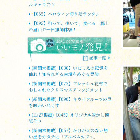
ルキャラ弁-2
【065】ハロウィン切り絵ランタン
【095】狩って、捌いて、食べる！郡上
の里山で一日猟師体験！
(新聞未掲載)【030】いにしえの記憶を
仙れ！知られざる古墳をめぐる冒険
(新聞未掲載)【073】フレッシュ花材で
おしゃれなクリスマスアレンジメント
(新聞未掲載)【090】キウイフルーツの里
を味わい尽くす
(11/27掲載)【045】オリジナル透かし懐
紙作り
(新聞未掲載)【067】かけがえのない想
い出をカタチに「アルバムカフェ」