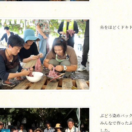
糸をほどくドキ
ぶどう染めバッ
みんなで作った
した。