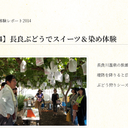
験レポート2014
04】長良ぶどうでスイーツ＆染め体験
長良川温泉の旅
堤防を降りると
ぶどう狩りシー