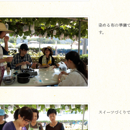
染める布の準備
す。
スイーツづくり